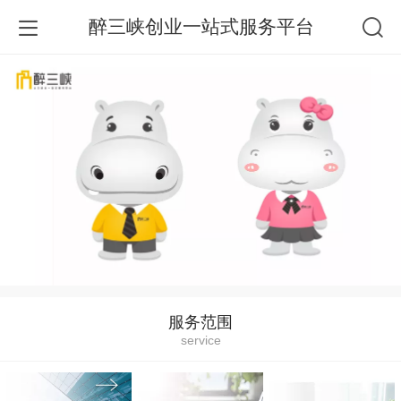
醉三峡创业一站式服务平台
服务范围
service